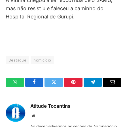
A vítima chegou a ser socorrida pelo SAMU,
mas não resistiu e faleceu a caminho do
Hospital Regional de Gurupi.
Destaque
homicídio
WhatsApp
Facebook
Twitter
Pinterest
Telegrama
E-
mail
Atitude Tocantins
Site
Ao desenvolvermos as seções de Agronegócio,