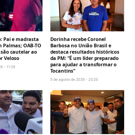
: Pai e madrasta
Dorinha recebe Coronel
m Palmas; OAB-TO
Barbosa no União Brasil e
nsão cautelar ao
destaca resultados históricos
r Veloso
da PM: “É um líder preparado
para ajudar a transformar o
6 - 11:29
Tocantins”
5 de agosto de 2026 - 23:25