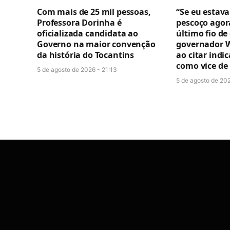
Com mais de 25 mil pessoas,
“Se eu estava
Professora Dorinha é
pescoço agor
oficializada candidata ao
último fio de
Governo na maior convenção
governador W
da história do Tocantins
ao citar indi
como vice de
5 de agosto de 2026 - 21:13
5 de agosto de 202