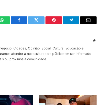
WhatsApp
Facebook
Twitter
Pinterest
Telegrama
E-
mail
Site
gócio, Cidades, Opinião, Social, Cultura, Educação e
curamos atender a necessidade do público em ser informado
nais ou próximos à comunidade.