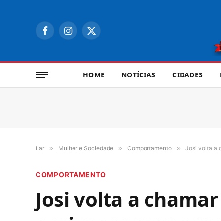
Facebook
Instagram
X
(Twitter)
HOME
NOTÍCIAS
CIDADES
Lar
»
Mulher e Sociedade
»
Comportamento
»
Josi volta a
COMPORTAMENTO
Josi volta a chamar