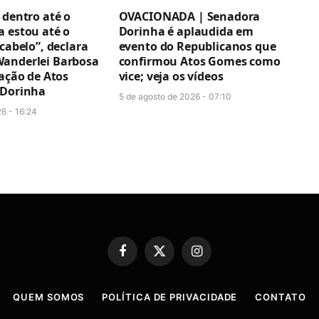
 dentro até o
OVACIONADA | Senadora
a estou até o
Dorinha é aplaudida em
 cabelo”, declara
evento do Republicanos que
anderlei Barbosa
confirmou Atos Gomes como
cação de Atos
vice; veja os vídeos
 Dorinha
5 de agosto de 2026 - 07:10
6 - 16:24
Facebook
X
Instagram
(Twitter)
QUEM SOMOS
POLÍTICA DE PRIVACIDADE
CONTATO