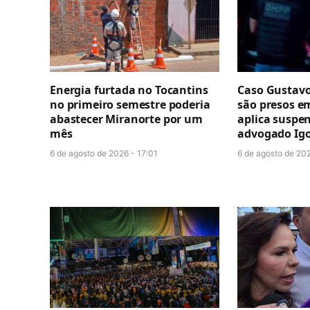
Energia furtada no Tocantins
Caso Gustavo
no primeiro semestre poderia
são presos e
abastecer Miranorte por um
aplica suspe
mês
advogado Igo
6 de agosto de 2026 - 17:01
6 de agosto de 202