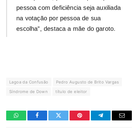
pessoa com deficiência seja auxiliada
na votação por pessoa de sua
escolha”, destaca a mãe do garoto.
Lagoa da Confusão
Pedro Augusto de Brito Vargas
Síndrome de Down
título de eleitor
WhatsApp
Facebook
Twitter
Pinterest
Telegrama
E-
mail