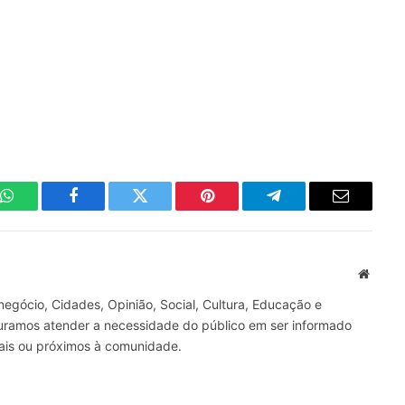
WhatsApp
Facebook
Twitter
Pinterest
Telegrama
E-
mail
Site
gócio, Cidades, Opinião, Social, Cultura, Educação e
curamos atender a necessidade do público em ser informado
nais ou próximos à comunidade.