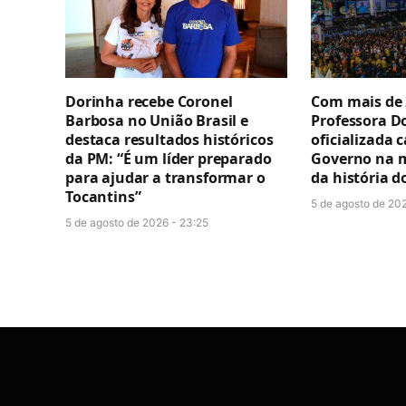
Dorinha recebe Coronel
Com mais de 
Barbosa no União Brasil e
Professora D
destaca resultados históricos
oficializada 
da PM: “É um líder preparado
Governo na 
para ajudar a transformar o
da história d
Tocantins”
5 de agosto de 202
5 de agosto de 2026 - 23:25