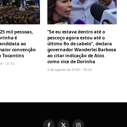
25 mil pessoas,
“Se eu estava dentro até o
orinha é
pescoço agora estou até o
candidata ao
último fio de cabelo”, declara
maior convenção
governador Wanderlei Barbosa
o Tocantins
ao citar indicação de Atos
como vice de Dorinha
6 - 21:13
5 de agosto de 2026 - 16:24