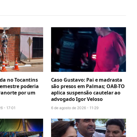
ada no Tocantins
Caso Gustavo: Pai e madrasta
semestre poderia
são presos em Palmas; OAB-TO
ranorte por um
aplica suspensão cautelar ao
advogado Igor Veloso
6 - 17:01
6 de agosto de 2026 - 11:29