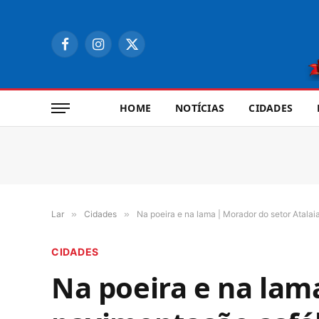
Facebook
Instagram
X
(Twitter)
HOME
NOTÍCIAS
CIDADES
Lar
»
Cidades
»
Na poeira e na lama | Morador do setor Atala
CIDADES
Na poeira e na lam