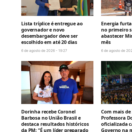
Lista tríplice é entregue ao
Energia furt
governador e novo
no primeiro 
desembargador deve ser
abastecer Mi
escolhido em até 20 dias
mês
6 de agosto de 2026 - 19:27
6 de agosto de 202
Dorinha recebe Coronel
Com mais de 
Barbosa no União Brasil e
Professora D
destaca resultados históricos
oficializada 
da PM: “É um líder preparado
Governo na 