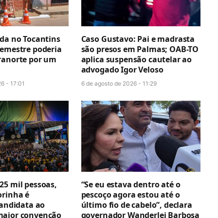
ada no Tocantins
Caso Gustavo: Pai e madrasta
semestre poderia
são presos em Palmas; OAB-TO
ranorte por um
aplica suspensão cautelar ao
advogado Igor Veloso
6 - 17:01
6 de agosto de 2026 - 11:29
25 mil pessoas,
“Se eu estava dentro até o
orinha é
pescoço agora estou até o
candidata ao
último fio de cabelo”, declara
maior convenção
governador Wanderlei Barbosa