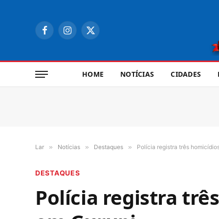
Facebook
Instagram
X
(Twitter)
HOME
NOTÍCIAS
CIDADES
Lar
»
Notícias
»
Destaques
»
Polícia registra três homicíd
DESTAQUES
Polícia registra t