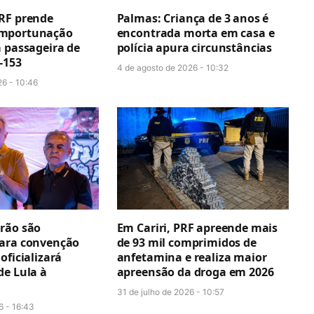
RF prende
Palmas: Criança de 3 anos é
mportunação
encontrada morta em casa e
a passageira de
polícia apura circunstâncias
-153
4 de agosto de 2026 - 10:32
26 - 10:46
rão são
Em Cariri, PRF apreende mais
ara convenção
de 93 mil comprimidos de
oficializará
anfetamina e realiza maior
de Lula à
apreensão da droga em 2026
31 de julho de 2026 - 10:57
6 - 16:43