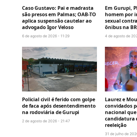
Caso Gustavo: Pai e madrasta
Em Gurupi, P
são presos em Palmas; OAB-TO
homem por i
aplica suspensão cautelar ao
sexual contr
advogado Igor Veloso
ônibus na BR
6 de agosto de 2026 - 11:29
4 de agosto de 20
Policial civil é ferido com golpe
Laurez e Mou
de faca após desentendimento
convidados p
na rodoviária de Gurupi
nacional que 
candidatura 
2 de agosto de 2026 - 21:47
reeleição
31 de julho de 202