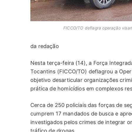
FICCO/TO deflagra operação visan
da redação
Nesta terça-feira (14), a Força Integr
Tocantins (FICCO/TO) deflagrou a Oper
objetivo desarticular organizações crim
prática de homicídios em complexos resi
Cerca de 250 policiais das forças de se
cumprem 17 mandados de busca e apree
investigados pelos crimes de integrar o
tráfico de drogas.