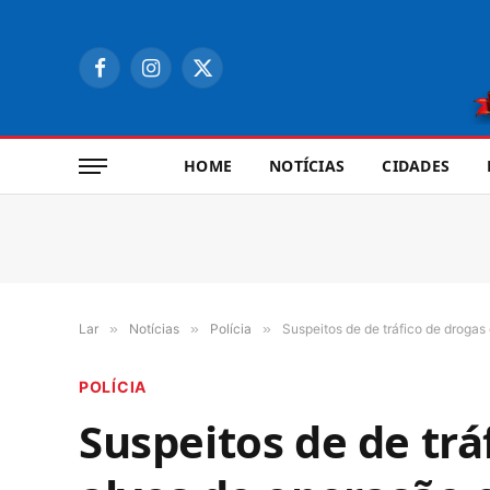
Facebook
Instagram
X
(Twitter)
HOME
NOTÍCIAS
CIDADES
Lar
»
Notícias
»
Polícia
»
Suspeitos de de tráfico de droga
POLÍCIA
Suspeitos de de trá