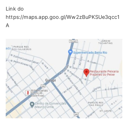
Link do
https://maps.app.goo.gl/Ww2zBuPKSUe3qcc1
A