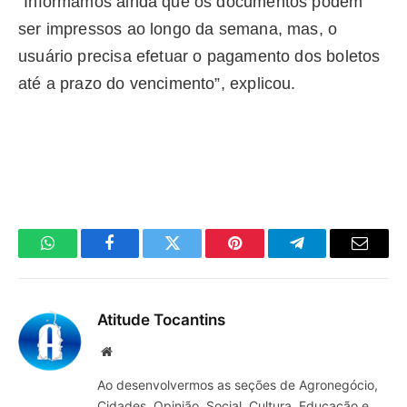
“Informamos ainda que os documentos podem
ser impressos ao longo da semana, mas, o
usuário precisa efetuar o pagamento dos boletos
até a prazo do vencimento”, explicou.
WhatsApp
Facebook
Twitter
Pinterest
Telegrama
E-
mail
Atitude Tocantins
Site
Ao desenvolvermos as seções de Agronegócio,
Cidades, Opinião, Social, Cultura, Educação e