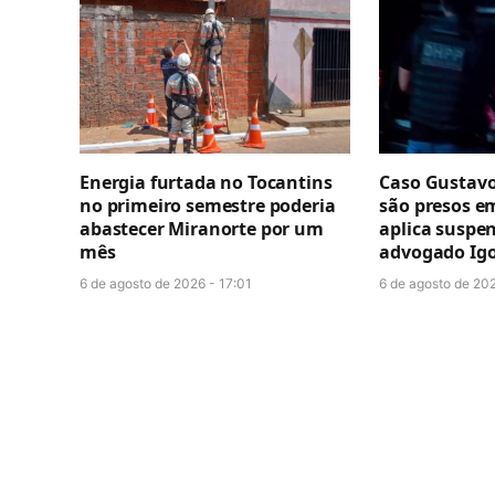
Energia furtada no Tocantins
Caso Gustavo
no primeiro semestre poderia
são presos e
abastecer Miranorte por um
aplica suspe
mês
advogado Igo
6 de agosto de 2026 - 17:01
6 de agosto de 202