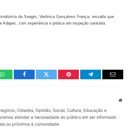
oindústria da Seagro, Verônica Gonçalves França, ressalta que
e Adapec, com experiência e prática em inspeção sanitária.
WhatsApp
Facebook
Twitter
Pinterest
Telegrama
E-
mail
Site
gócio, Cidades, Opinião, Social, Cultura, Educação e
curamos atender a necessidade do público em ser informado
nais ou próximos à comunidade.