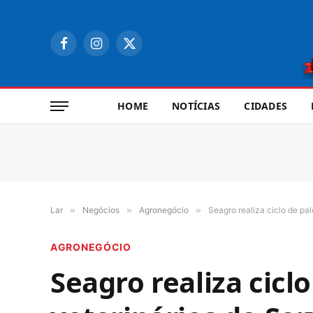
Facebook
Instagram
X
(Twitter)
HOME
NOTÍCIAS
CIDADES
Lar
»
Negócios
»
Agronegócio
»
Seagro realiza ciclo de pa
AGRONEGÓCIO
Seagro realiza cicl