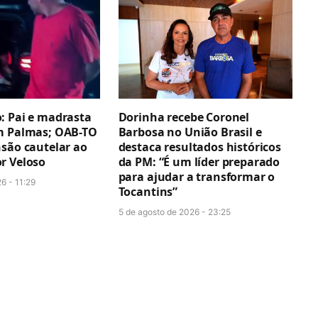
: Pai e madrasta
Dorinha recebe Coronel
m Palmas; OAB-TO
Barbosa no União Brasil e
nsão cautelar ao
destaca resultados históricos
r Veloso
da PM: “É um líder preparado
para ajudar a transformar o
6 - 11:29
Tocantins”
5 de agosto de 2026 - 23:25