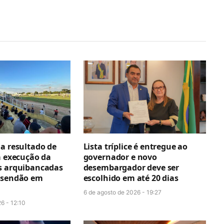
ga resultado de
Lista tríplice é entregue ao
a execução da
governador e novo
s arquibancadas
desembargador deve ser
esendão em
escolhido em até 20 dias
6 de agosto de 2026 - 19:27
6 - 12:10