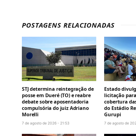
POSTAGENS RELACIONADAS
STJ determina reintegração de
Estado divul
posse em Dueré (TO) e reabre
licitação par
debate sobre aposentadoria
cobertura da
compulsória do juiz Adriano
do Estádio R
Morelli
Gurupi
7 de agosto de 2026 - 21:53
7 de agosto de 202