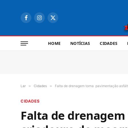
Facebook
Instagram
X
(Twitter)
HOME
NOTÍCIAS
CIDADES
Lar
»
Cidades
»
Falta de drenagem torna pavimentação asfál
CIDADES
Falta de drenagem