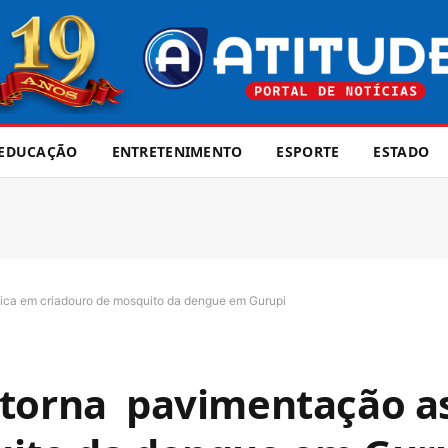
EDUCAÇÃO
ENTRETENIMENTO
ESPORTE
ESTADO
tica em criadouro de mosquito da dengue em Gurupi
 torna pavimentação as