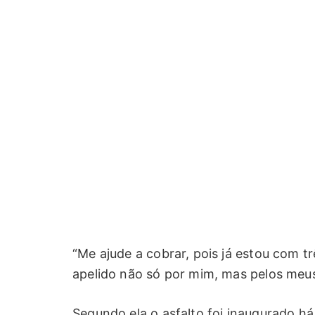
“Me ajude a cobrar, pois já estou com 
apelido não só por mim, mas pelos meus
Segundo ela o asfalto foi inaugurado h