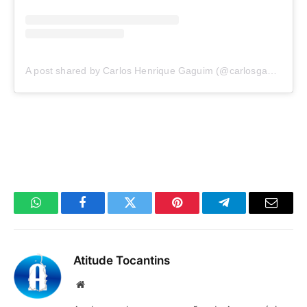
A post shared by Carlos Henrique Gaguim (@carlosgaguim)
WhatsApp
Facebook
Twitter
Pinterest
Telegrama
E-
mail
Atitude Tocantins
Site