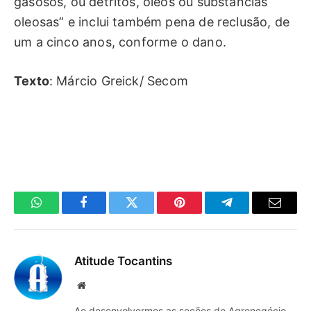
gasosos, ou detritos, óleos ou substâncias
oleosas” e inclui também pena de reclusão, de
um a cinco anos, conforme o dano.
Texto
: Márcio Greick/ Secom
WhatsApp
Facebook
Twitter
Pinterest
Telegrama
E-
mail
Atitude Tocantins
Site
Ao desenvolvermos as seções de Agronegócio,