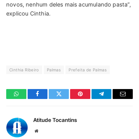
novos, nenhum deles mais acumulando pasta”,
explicou Cinthia.
Cinthia Ribeiro
Palmas
Prefeita de Palmas
WhatsApp
Facebook
Twitter
Pinterest
Telegrama
E-
mail
Atitude Tocantins
Site