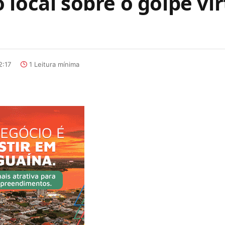
local sobre o golpe vir
2:17
1 Leitura mínima