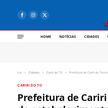
Facebook
Instagram
X
(Twitter)
HOME
NOTÍCIAS
CIDADES
Lar
»
Cidades
»
Cariri do TO
»
Prefeitura de Cariri do Tocan
CARIRI DO TO
Prefeitura de Carir