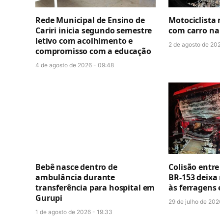
Rede Municipal de Ensino de
Motociclista
Cariri inicia segundo semestre
com carro na
letivo com acolhimento e
2 de agosto de 202
compromisso com a educação
4 de agosto de 2026 - 09:48
Bebê nasce dentro de
Colisão entr
ambulância durante
BR-153 deixa
transferência para hospital em
às ferragens
Gurupi
29 de julho de 202
1 de agosto de 2026 - 19:33