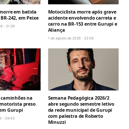
 morre em batida
Motociclista morre após grave
 BR-242, em Peixe
acidente envolvendo carreta e
carro na BR-153 entre Gurupi e
6 - 21:26
Aliança
1 de agosto de 2026 - 23:09
e caminhões na
Semana Pedagógica 2026/2
 motorista preso
abre segundo semestre letivo
 em Gurupi
da rede municipal de Gurupi
com palestra de Roberto
6 - 09:43
Minuzzi