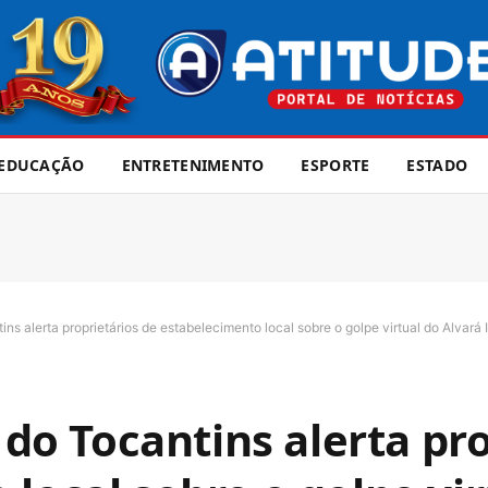
EDUCAÇÃO
ENTRETENIMENTO
ESPORTE
ESTADO
tins alerta proprietários de estabelecimento local sobre o golpe virtual do Alvará I
i do Tocantins alerta pr