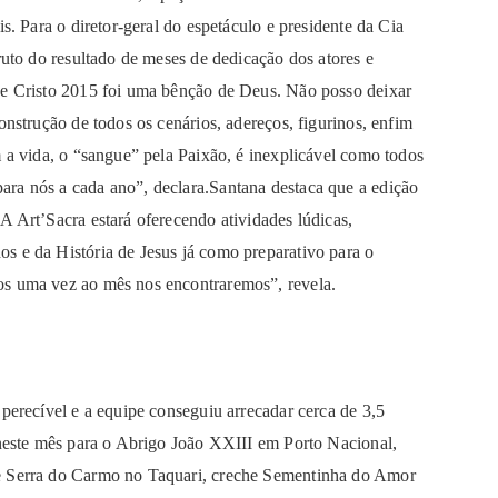
s. Para o diretor-geral do espetáculo e presidente da Cia
ruto do resultado de meses de dedicação dos atores e
de Cristo 2015 foi uma bênção de Deus. Não posso deixar
onstrução de todos os cenários, adereços, figurinos, enfim
m a vida, o “sangue” pela Paixão, é inexplicável como todos
ra nós a cada ano”, declara.Santana destaca que a edição
A Art’Sacra estará oferecendo atividades lúdicas,
s e da História de Jesus já como preparativo para o
os uma vez ao mês nos encontraremos”, revela.
 perecível e a equipe conseguiu arrecadar cerca de 3,5
 neste mês para o Abrigo João XXIII em Porto Nacional,
he Serra do Carmo no Taquari, creche Sementinha do Amor