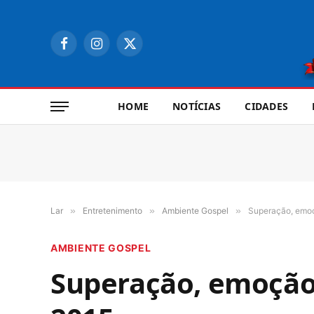
Facebook
Instagram
X
(Twitter)
HOME
NOTÍCIAS
CIDADES
Lar
»
Entretenimento
»
Ambiente Gospel
»
Superação, emoç
AMBIENTE GOSPEL
Superação, emoção 