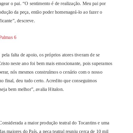
ear o pai. “O sentimento é de realização. Meu pai por
odução da peça, então poder homenageá-lo ao fazer o
ficante”, descreve.
pela falta de apoio, os próprios atores tiveram de se
risto neste ano foi bem mais emocionante, pois superamos
uperar, nós mesmos construímos o cenário com o nosso
o final, deu tudo certo. Acredito que conseguimos
eja bem melhor”, avalia Hitalon.
Considerada a maior produção teatral do Tocantins e uma
das maiores do País, a peça teatral reuniu cerca de 10 mil