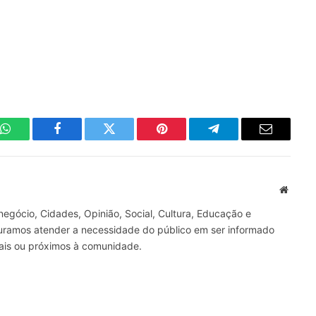
WhatsApp
Facebook
Twitter
Pinterest
Telegrama
E-
mail
Site
gócio, Cidades, Opinião, Social, Cultura, Educação e
curamos atender a necessidade do público em ser informado
nais ou próximos à comunidade.