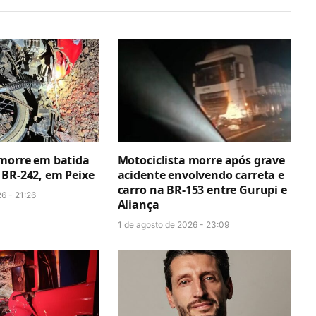
 morre em batida
Motociclista morre após grave
 BR-242, em Peixe
acidente envolvendo carreta e
carro na BR-153 entre Gurupi e
6 - 21:26
Aliança
1 de agosto de 2026 - 23:09