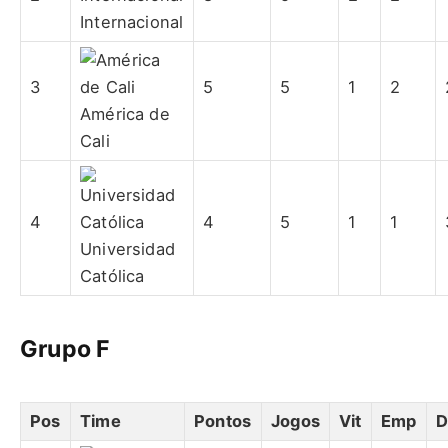
Internacional
3
5
5
1
2
América de
Cali
4
4
5
1
1
Universidad
Católica
Grupo F
Pos
Time
Pontos
Jogos
Vit
Emp
D