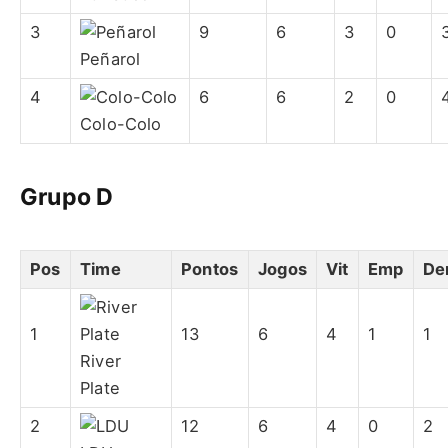
3
9
6
3
0
Peñarol
4
6
6
2
0
Colo-Colo
Grupo D
Pos
Time
Pontos
Jogos
Vit
Emp
De
1
13
6
4
1
1
River
Plate
2
12
6
4
0
2