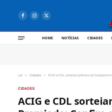
Facebook
Instagram
X
(Twitter)
HOME
NOTÍCIAS
CIDADES
Lar
»
Cidades
»
ACIG e CDL sorteiam prêmios da Campanha Na
CIDADES
ACIG e CDL sortei