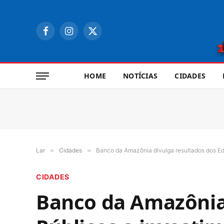
Facebook
Instagram
X
(Twitter)
HOME
NOTÍCIAS
CIDADES
Lar
»
Cidades
»
Banco da Amazônia divulga resultados dos Edi
CIDADES
Banco da Amazônia 