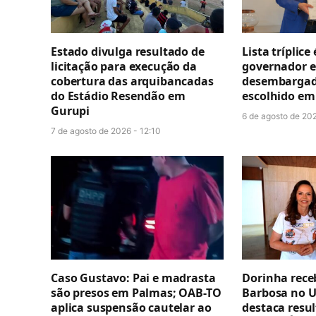
Estado divulga resultado de
Lista tríplice
licitação para execução da
governador e
cobertura das arquibancadas
desembargado
do Estádio Resendão em
escolhido em 
Gurupi
6 de agosto de 202
7 de agosto de 2026 - 12:10
Caso Gustavo: Pai e madrasta
Dorinha rece
são presos em Palmas; OAB-TO
Barbosa no U
aplica suspensão cautelar ao
destaca resul