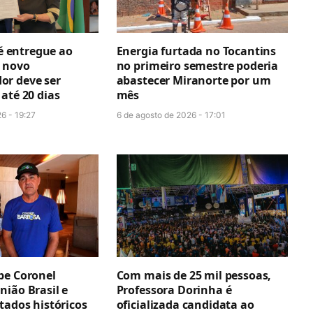
 é entregue ao
Energia furtada no Tocantins
 novo
no primeiro semestre poderia
r deve ser
abastecer Miranorte por um
até 20 dias
mês
6 - 19:27
6 de agosto de 2026 - 17:01
be Coronel
Com mais de 25 mil pessoas,
nião Brasil e
Professora Dorinha é
tados históricos
oficializada candidata ao