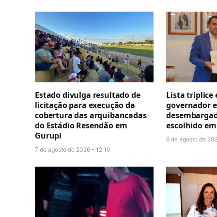
Estado divulga resultado de
Lista tríplice
licitação para execução da
governador e
cobertura das arquibancadas
desembargado
do Estádio Resendão em
escolhido em 
Gurupi
6 de agosto de 202
7 de agosto de 2026 - 12:10