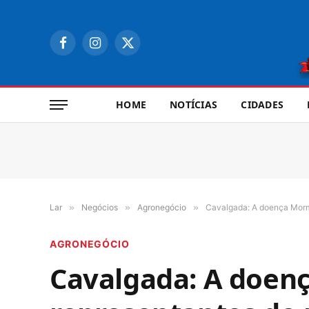
Facebook
Instagram
X
(Twitter)
HOME
NOTÍCIAS
CIDADES
Lar
»
Negócios
»
Agronegócio
»
Cavalgada: A doença Mormo
AGRONEGÓCIO
Cavalgada: A doen