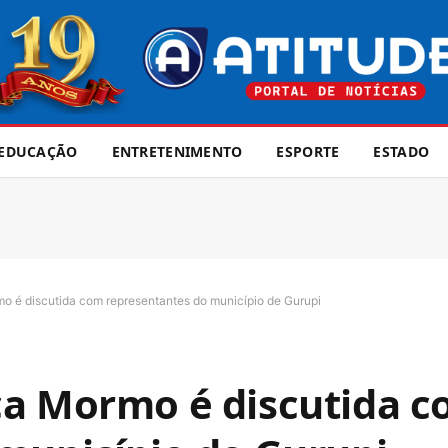
EDUCAÇÃO
ENTRETENIMENTO
ESPORTE
ESTADO
 é discutida com representantes do município de Gurupi
ça Mormo é discutida 