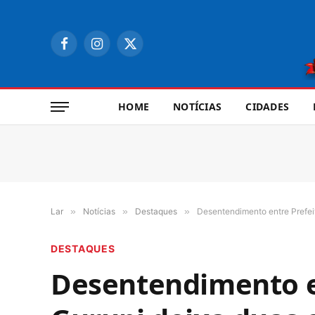
Facebook
Instagram
X
(Twitter)
HOME
NOTÍCIAS
CIDADES
Lar
»
Notícias
»
Destaques
»
Desentendimento entre Prefeit
DESTAQUES
Desentendimento en