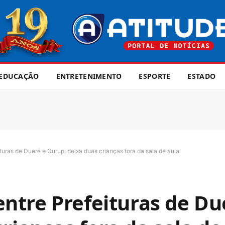
EDUCAÇÃO
ENTRETENIMENTO
ESPORTE
ESTADO
uras de Dueré e Gurupi deixa duas crianças fora da sala de aula
tre Prefeituras de Du