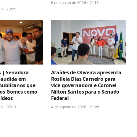
5 de agosto de 2026 - 21:13
26 - 23:25
| Senadora
Ataídes de Oliveira apresenta
laudida em
Rosileia Dias Carneiro para
publicanos que
vice-governadora e Coronel
tos Gomes como
Nilton Santos para o Senado
vídeos
Federal
26 - 07:10
4 de agosto de 2026 - 21:28