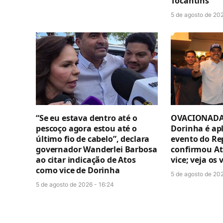
Tocantins”
5 de agosto de 20
“Se eu estava dentro até o
OVACIONADA 
pescoço agora estou até o
Dorinha é ap
último fio de cabelo”, declara
evento do Re
governador Wanderlei Barbosa
confirmou A
ao citar indicação de Atos
vice; veja os 
como vice de Dorinha
5 de agosto de 20
5 de agosto de 2026 - 16:24