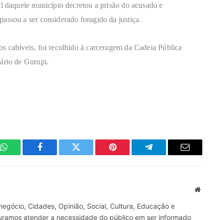
al daquele município decretou a prisão do acusado e
assou a ser considerado foragido da justiça.
s cabíveis, foi recolhido à carceragem da Cadeia Pública
ário de Gurupi.
WhatsApp
Facebook
Twitter
Pinterest
Telegrama
E-
mail
Site
gócio, Cidades, Opinião, Social, Cultura, Educação e
curamos atender a necessidade do público em ser informado