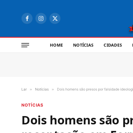
Facebook
Instagram
X
(Twitter)
HOME
NOTÍCIAS
CIDADES
Lar
»
Notícias
»
Dois homens são presos por falsidade ideolo
NOTÍCIAS
Dois homens são pr