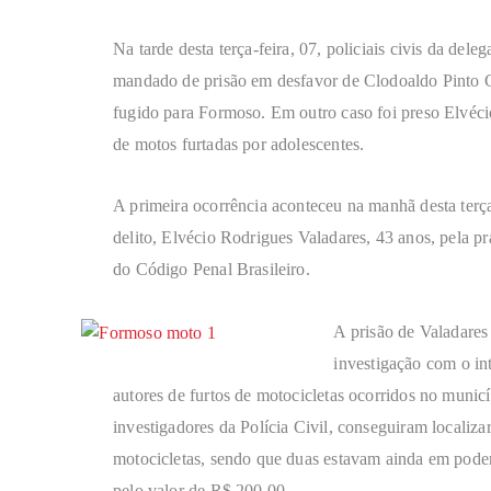
Na tarde desta terça-feira, 07, policiais civis da d
mandado de prisão em desfavor de Clodoaldo Pinto 
fugido para Formoso. Em outro caso foi preso Elvéci
de motos furtadas por adolescentes.
A primeira ocorrência aconteceu na manhã desta terça
delito, Elvécio Rodrigues Valadares, 43 anos, pela pr
do Código Penal Brasileiro.
A prisão de Valadares
investigação com o int
autores de furtos de motocicletas ocorridos no municí
investigadores da Polícia Civil, conseguiram localiza
motocicletas, sendo que duas estavam ainda em pode
pelo valor de R$ 200,00.