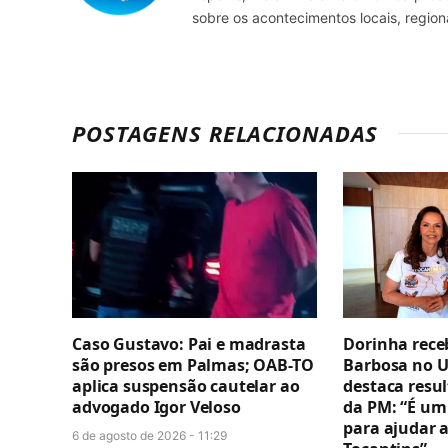
sobre os acontecimentos locais, regio
POSTAGENS RELACIONADAS
Caso Gustavo: Pai e madrasta
Dorinha rece
são presos em Palmas; OAB-TO
Barbosa no U
aplica suspensão cautelar ao
destaca resul
advogado Igor Veloso
da PM: “É um
para ajudar 
6 de agosto de 2026 - 11:29