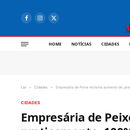
Facebook
Instagram
X
(Twitter)
HOME
NOTÍCIAS
CIDADES
Lar
»
Cidades
»
Empresária de Peixe reclama aumento de, pra
CIDADES
Empresária de Pei