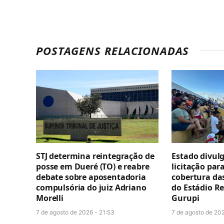
POSTAGENS RELACIONADAS
STJ determina reintegração de
Estado divul
posse em Dueré (TO) e reabre
licitação par
debate sobre aposentadoria
cobertura da
compulsória do juiz Adriano
do Estádio R
Morelli
Gurupi
7 de agosto de 2026 - 21:53
7 de agosto de 202