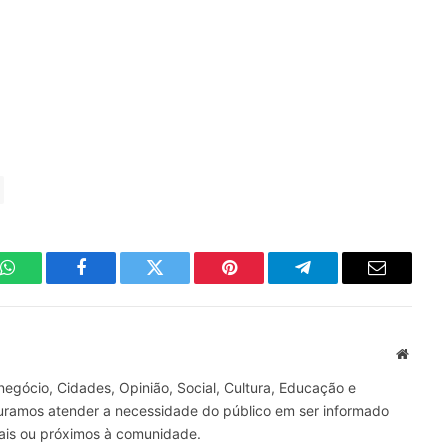
WhatsApp
Facebook
Twitter
Pinterest
Telegrama
E-
mail
Site
gócio, Cidades, Opinião, Social, Cultura, Educação e
curamos atender a necessidade do público em ser informado
nais ou próximos à comunidade.