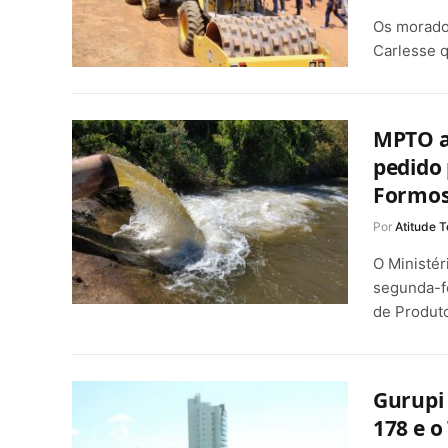
Os morado
Carlesse q
MPTO a
pedido 
Formoso
Por
Atitude T
O Ministér
segunda-fe
de Produt
Gurupi 
178 e 