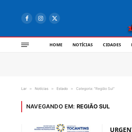
Facebook
Instagram
X
(Twitter)
HOME
NOTÍCIAS
CIDADES
Lar
»
Notícias
»
Estado
»
Categoria: "Região Sul"
NAVEGANDO EM:
REGIÃO SUL
URGENT