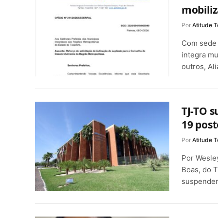
mobiliz
Por
Atitude T
Com sede 
integra mu
outros, Al
TJ-TO s
19 post
Por
Atitude T
Por Wesle
Boas, do T
suspender