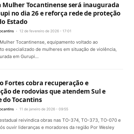
a Mulher Tocantinense será inaugurada
pi no dia 26 e reforça rede de proteção
do Estado
ocantins
12 de fevereiro de 2026 - 17:01
 Mulher Tocantinense, equipamento voltado ao
o especializado de mulheres em situação de violência,
gurada em Gurupi…
o Fortes cobra recuperação e
ação de rodovias que atendem Sul e
 do Tocantins
ocantins
11 de janeiro de 2026 - 09:55
estadual reivindica obras nas TO-374, TO-373, TO-070 e
ós ouvir lideranças e moradores da região Por Wesley