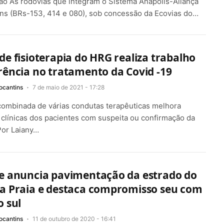
o As rodovias que integram o Sistema Anápolis-Aliança
ns (BRs-153, 414 e 080), sob concessão da Ecovias do…
de fisioterapia do HRG realiza trabalho
rência no tratamento da Covid -19
ocantins
7 de maio de 2021 - 17:28
combinada de várias condutas terapêuticas melhora
clínicas dos pacientes com suspeita ou confirmação da
Por Laiany…
se anuncia pavimentação da estrado do
da Praia e destaca compromisso seu com
o sul
ocantins
11 de outubro de 2020 - 16:41