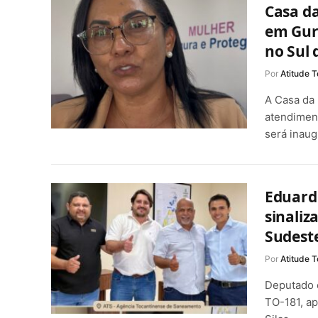
Casa d
em Guru
no Sul 
Por
Atitude T
A Casa da
atendiment
será inau
Eduard
sinaliz
Sudeste
Por
Atitude T
Deputado 
TO-181, ap