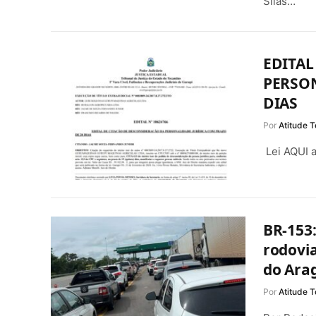
Silas…
EDITAL
PERSON
DIAS
Por
Atitude T
Lei AQUI a
BR-153:
rodovia
do Arag
Por
Atitude T