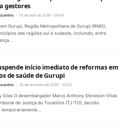
a gestores
ocantins
10 de abril de 2026 - 08:49
em Gurupi, Região Metropolitana de Gurupi (RMG),
nicípios das regiões sul e sudeste, incluindo, entre
iança…
uspende início imediato de reformas em
os de saúde de Gurupi
ocantins
20 de fevereiro de 2026 - 22:05
y Silas O desembargador Marco Anthony Steveson Villas
ribunal de Justiça do Tocantins (TJ-TO), decidiu
 temporariamente…