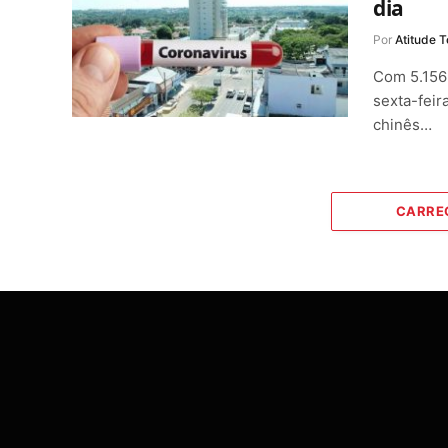
dia
Por
Atitude T
Com 5.156 
sexta-feir
chinês…
CARRE