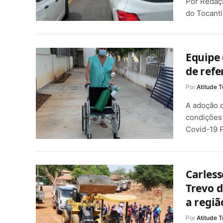
Por Redaçã
do Tocanti
Equipe 
de refe
Por
Atitude T
A adoção 
condições 
Covid-19 
Carles
Trevo 
a regiã
Por
Atitude T