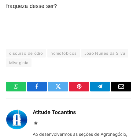
fraqueza desse ser?
discurso de ódio
homofóbicos
João Nunes da Silva
Misoginia
WhatsApp
Facebook
Twitter
Pinterest
Telegrama
E-
mail
Atitude Tocantins
Site
Ao desenvolvermos as seções de Agronegócio,