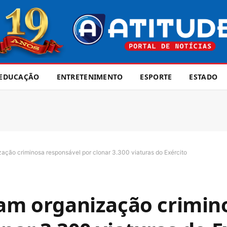
EDUCAÇÃO
ENTRETENIMENTO
ESPORTE
ESTADO
ação criminosa responsável por clonar 3.300 viaturas do Exército
lam organização crimin