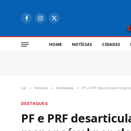
Facebook
Instagram
X
(Twitter)
HOME
NOTÍCIAS
CIDADES
Lar
»
Notícias
»
Destaques
»
PF e PRF desarticulam organiz
DESTAQUES
PF e PRF desarticu