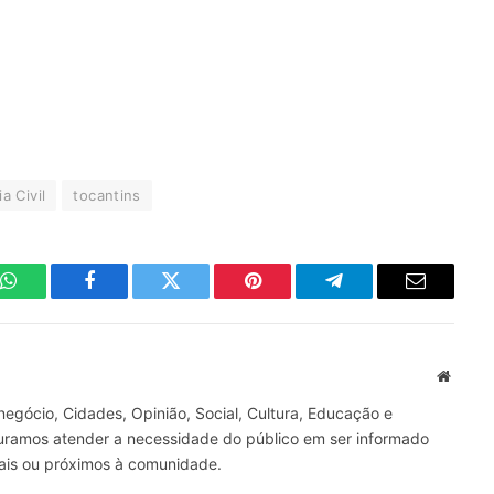
ia Civil
tocantins
WhatsApp
Facebook
Twitter
Pinterest
Telegrama
E-
mail
Site
gócio, Cidades, Opinião, Social, Cultura, Educação e
curamos atender a necessidade do público em ser informado
nais ou próximos à comunidade.