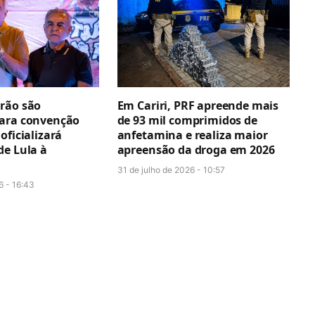
rão são
Em Cariri, PRF apreende mais
ara convenção
de 93 mil comprimidos de
oficializará
anfetamina e realiza maior
de Lula à
apreensão da droga em 2026
31 de julho de 2026 - 10:57
6 - 16:43