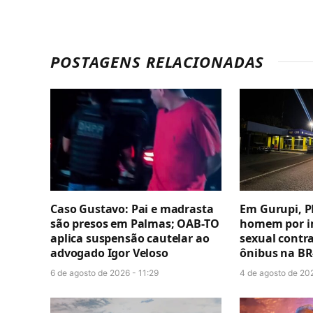
POSTAGENS RELACIONADAS
Caso Gustavo: Pai e madrasta
Em Gurupi, P
são presos em Palmas; OAB-TO
homem por i
aplica suspensão cautelar ao
sexual contr
advogado Igor Veloso
ônibus na BR
6 de agosto de 2026 - 11:29
4 de agosto de 20