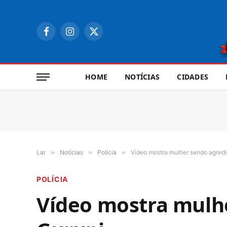
Facebook
Instagram
X
(Twitter)
HOME
NOTÍCIAS
CIDADES
Lar
»
Notícias
»
Polícia
»
Vídeo mostra mulher sendo agred
POLÍCIA
Vídeo mostra mulh