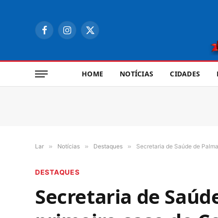
Facebook
Instagram
X
(Twitter)
HOME
NOTÍCIAS
CIDADES
Lar
»
Notícias
»
Destaques
»
Secretaria de Saúde de Palma
DESTAQUES
Secretaria de Saúd