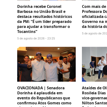
Dorinha recebe Coronel
Com mais de 
Barbosa no União Brasil e
Professora D
destaca resultados históricos
oficializada 
da PM: “É um líder preparado
Governo na 
para ajudar a transformar o
da história d
Tocantins”
5 de agosto de 202
5 de agosto de 2026 - 23:25
OVACIONADA | Senadora
Ataídes de Ol
Dorinha é aplaudida em
Rosileia Dias
evento do Republicanos que
vice-governa
confirmou Atos Gomes como
Nilton Santo