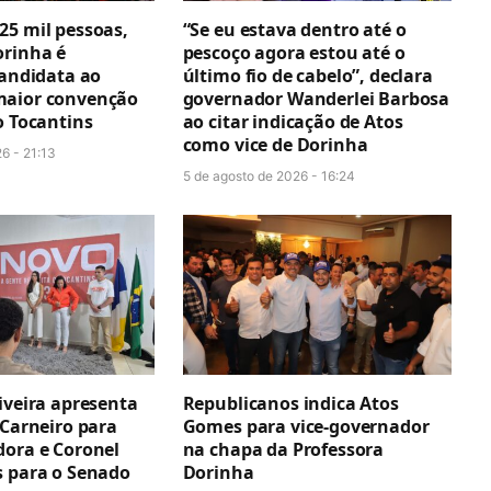
25 mil pessoas,
“Se eu estava dentro até o
orinha é
pescoço agora estou até o
candidata ao
último fio de cabelo”, declara
maior convenção
governador Wanderlei Barbosa
o Tocantins
ao citar indicação de Atos
como vice de Dorinha
6 - 21:13
5 de agosto de 2026 - 16:24
iveira apresenta
Republicanos indica Atos
 Carneiro para
Gomes para vice-governador
dora e Coronel
na chapa da Professora
s para o Senado
Dorinha