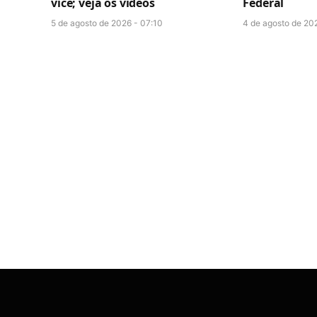
vice; veja os vídeos
Federal
5 de agosto de 2026 - 07:10
4 de agosto de 202