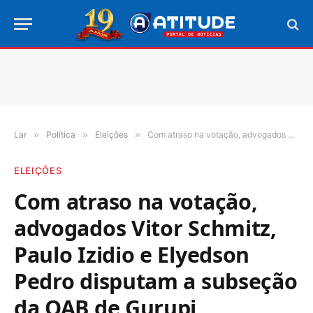
Lar
»
Política
»
Eleições
»
Com atraso na votação, advogados Vitor Schmitz, Paulo Izidio e Elyedson Pedro disputam a subseção da OAB de Gurupi
ELEIÇÕES
Com atraso na votação,
advogados Vitor Schmitz,
Paulo Izidio e Elyedson
Pedro disputam a subseção
da OAB de Gurupi