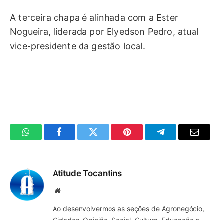
A terceira chapa é alinhada com a Ester
Nogueira, liderada por Elyedson Pedro, atual
vice-presidente da gestão local.
WhatsApp
Facebook
Twitter
Pinterest
Telegrama
E-
mail
Atitude Tocantins
Site
Ao desenvolvermos as seções de Agronegócio,
Cidades, Opinião, Social, Cultura, Educação e