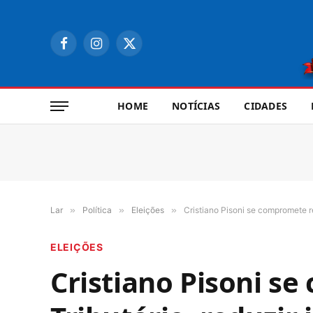
Facebook
Instagram
X
(Twitter)
HOME
NOTÍCIAS
CIDADES
Lar
»
Política
»
Eleições
»
Cristiano Pisoni se compromete r
ELEIÇÕES
Cristiano Pisoni s