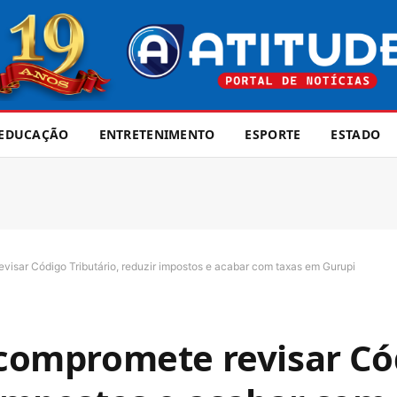
EDUCAÇÃO
ENTRETENIMENTO
ESPORTE
ESTADO
evisar Código Tributário, reduzir impostos e acabar com taxas em Gurupi
e compromete revisar C