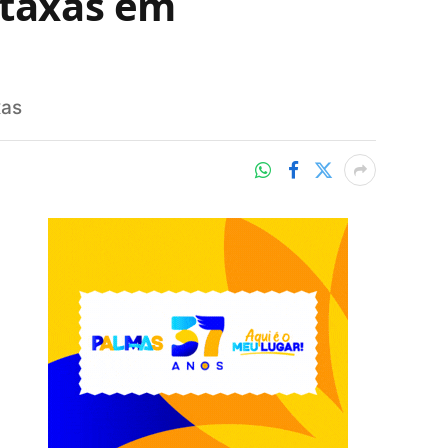
 taxas em
xas