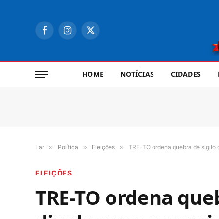
Facebook
Instagram
X
(Twitter)
HOME
NOTÍCIAS
CIDADES
Lar
»
Política
»
Eleições
»
TRE-TO ordena quebra de sigilo d
ELEIÇÕES
TRE-TO ordena quebr