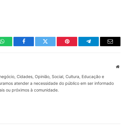
WhatsApp
Facebook
Twitter
Pinterest
Telegrama
E-
mail
Site
gócio, Cidades, Opinião, Social, Cultura, Educação e
curamos atender a necessidade do público em ser informado
nais ou próximos à comunidade.