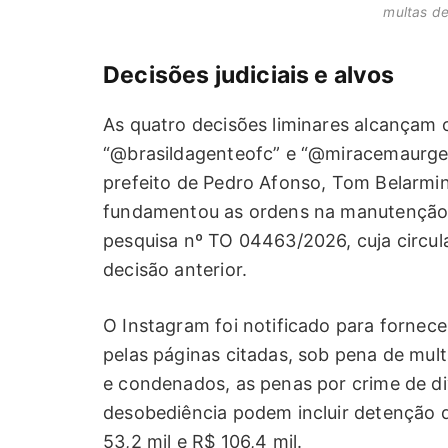
multas de
Decisões judiciais e alvos
As quatro decisões liminares alcançam 
“@brasildagenteofc” e “@miracemaurgen
prefeito de Pedro Afonso, Tom Belarmin
fundamentou as ordens na manutenção 
pesquisa nº TO 04463/2026, cuja circu
decisão anterior.
O Instagram foi notificado para fornec
pelas páginas citadas, sob pena de mult
e condenados, as penas por crime de di
desobediência podem incluir detenção d
53,2 mil e R$ 106,4 mil.