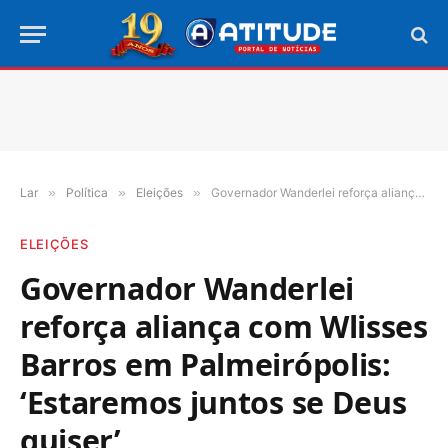
Lar
»
Política
»
Eleições
»
Governador Wanderlei reforça aliança com Wlisses Barros em Palmeirópolis: ‘Estaremos juntos se Deus quiser’
ELEIÇÕES
Governador Wanderlei
reforça aliança com Wlisses
Barros em Palmeirópolis:
‘Estaremos juntos se Deus
quiser’