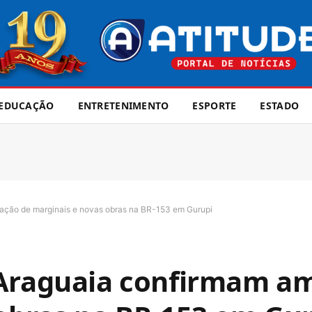
EDUCAÇÃO
ENTRETENIMENTO
ESPORTE
ESTADO
ação de marginais e novas obras na BR-153 em Gurupi
 Araguaia confirmam am