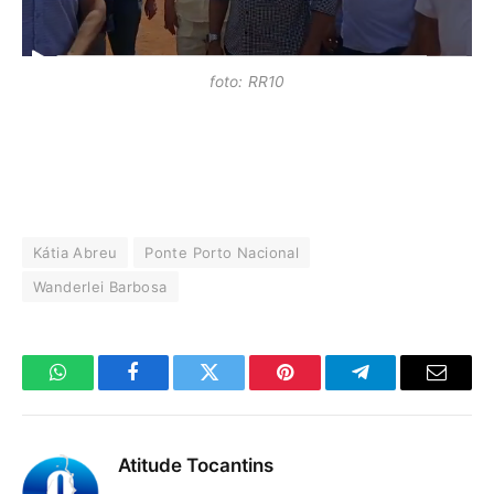
foto: RR10
Kátia Abreu
Ponte Porto Nacional
Wanderlei Barbosa
WhatsApp
Facebook
Twitter
Pinterest
Telegrama
E-
mail
Atitude Tocantins