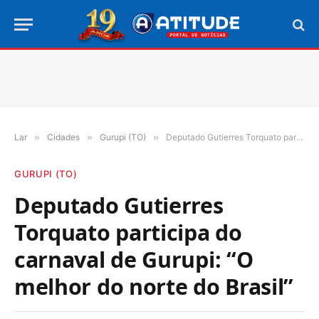
Lar
»
Cidades
»
Gurupi (TO)
»
Deputado Gutierres Torquato participa do carnaval de Gurupi: “O melhor do norte do Brasil”
GURUPI (TO)
Deputado Gutierres
Torquato participa do
carnaval de Gurupi: “O
melhor do norte do Brasil”