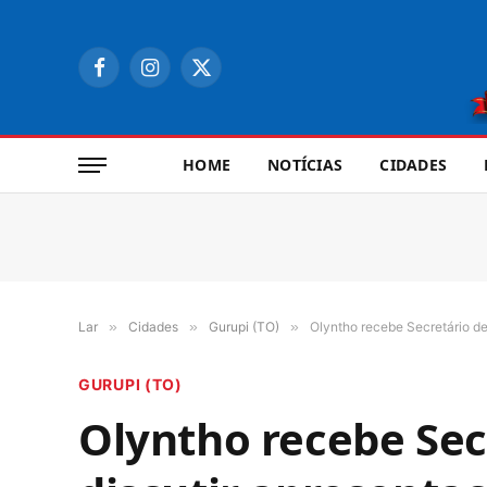
Facebook
Instagram
X
(Twitter)
HOME
NOTÍCIAS
CIDADES
Lar
»
Cidades
»
Gurupi (TO)
»
Olyntho recebe Secretário d
GURUPI (TO)
Olyntho recebe Sec