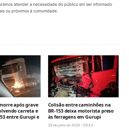
curamos atender a necessidade do público em ser informado
nais ou próximos à comunidade.
 morre após grave
Colisão entre caminhões na
olvendo carreta e
BR-153 deixa motorista preso
53 entre Gurupi e
às ferragens em Gurupi
29 de julho de 2026 - 09:43