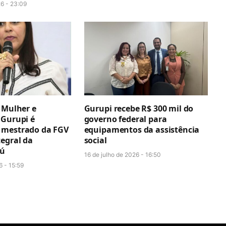
26 - 23:09
 Mulher e
Gurupi recebe R$ 300 mil do
 Gurupi é
governo federal para
 mestrado da FGV
equipamentos da assistência
tegral da
social
aú
16 de julho de 2026 - 16:50
6 - 15:59