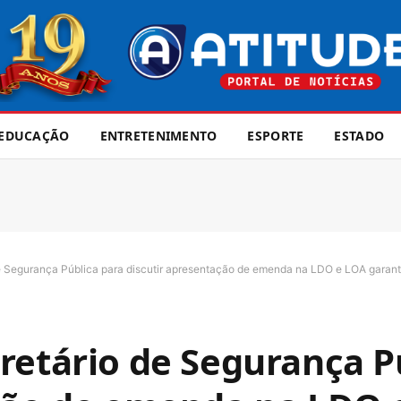
EDUCAÇÃO
ENTRETENIMENTO
ESPORTE
ESTADO
e Segurança Pública para discutir apresentação de emenda na LDO e LOA garanti
retário de Segurança P