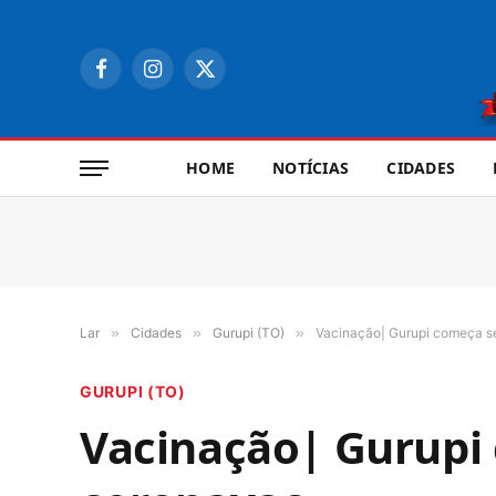
Facebook
Instagram
X
(Twitter)
HOME
NOTÍCIAS
CIDADES
Lar
»
Cidades
»
Gurupi (TO)
»
Vacinação| Gurupi começa s
GURUPI (TO)
Vacinação| Gurupi