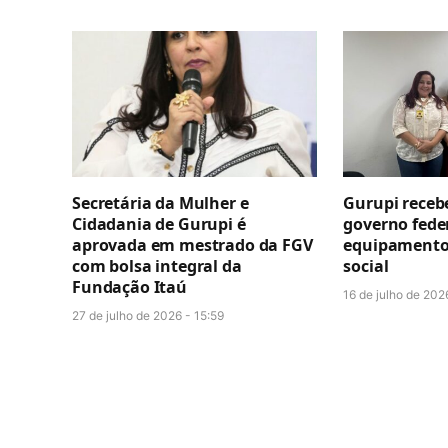
Secretária da Mulher e
Gurupi recebe
Cidadania de Gurupi é
governo fede
aprovada em mestrado da FGV
equipamentos
com bolsa integral da
social
Fundação Itaú
16 de julho de 202
27 de julho de 2026 - 15:59