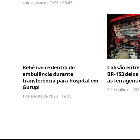
4 de agosto de 2026 - 09:48
Bebê nasce dentro de
Colisão entr
ambulância durante
BR-153 deixa
transferência para hospital em
às ferragens
Gurupi
29 de julho de 202
1 de agosto de 2026 - 19:33