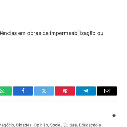
riências em obras de impermeabilização ou
WhatsApp
Facebook
Twitter
Pinterest
Telegrama
E-
mail
Site
gócio, Cidades, Opinião, Social, Cultura, Educação e