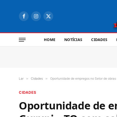
Facebook
Instagram
X
(Twitter)
HOME
NOTÍCIAS
CIDADES
Lar
»
Cidades
»
Oportunidade de empregos no Setor de obras e
CIDADES
Oportunidade de e