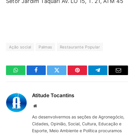
Setor Jardim Taquari Av. LO 15, T. 21, ATM 45
Ação social
Palmas
Restaurante Popular
WhatsApp
Facebook
Twitter
Pinterest
Telegrama
E-
mail
Atitude Tocantins
Site
Ao desenvolvermos as seções de Agronegócio,
Cidades, Opinião, Social, Cultura, Educação e
Esporte, Meio Ambiente e Política procuramos