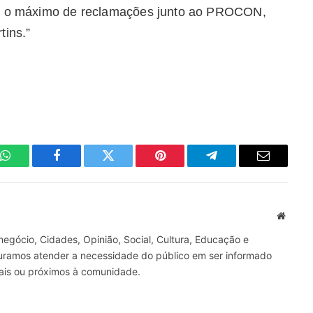
uir o máximo de reclamações junto ao PROCON,
tins.”
WhatsApp
Facebook
Twitter
Pinterest
Telegrama
E-
mail
Site
gócio, Cidades, Opinião, Social, Cultura, Educação e
curamos atender a necessidade do público em ser informado
nais ou próximos à comunidade.