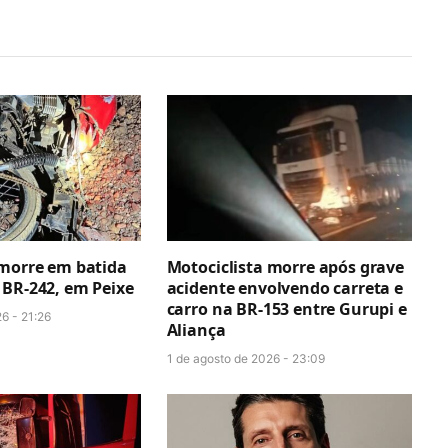
 morre em batida
Motociclista morre após grave
 BR-242, em Peixe
acidente envolvendo carreta e
carro na BR-153 entre Gurupi e
6 - 21:26
Aliança
1 de agosto de 2026 - 23:09