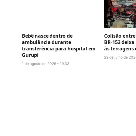
Bebê nasce dentro de
Colisão entr
ambulância durante
BR-153 deixa
transferência para hospital em
às ferragens
Gurupi
29 de julho de 202
1 de agosto de 2026 - 19:33