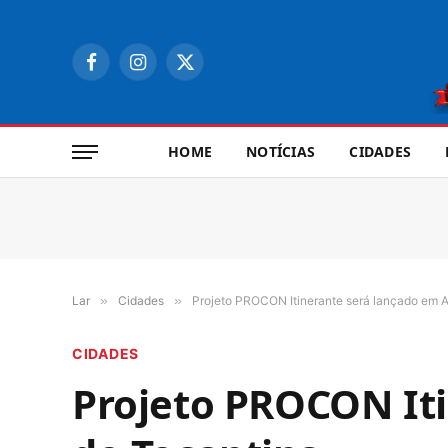
Facebook
Instagram
X
(Twitter)
HOME
NOTÍCIAS
CIDADES
Lar
»
Cidades
»
Projeto PROCON Itinerante será lançado em A
CIDADES
Projeto PROCON Iti