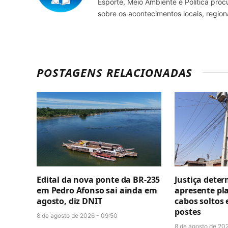
Esporte, Meio Ambiente e Política pro
sobre os acontecimentos locais, regio
POSTAGENS RELACIONADAS
Edital da nova ponte da BR-235
Justiça dete
em Pedro Afonso sai ainda em
apresente pla
agosto, diz DNIT
cabos soltos 
postes
8 de agosto de 2026 - 09:50
8 de agosto de 20