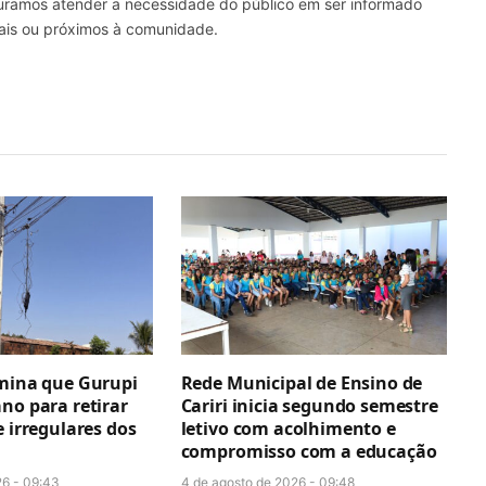
curamos atender a necessidade do público em ser informado
nais ou próximos à comunidade.
rmina que Gurupi
Rede Municipal de Ensino de
no para retirar
Cariri inicia segundo semestre
e irregulares dos
letivo com acolhimento e
compromisso com a educação
26 - 09:43
4 de agosto de 2026 - 09:48