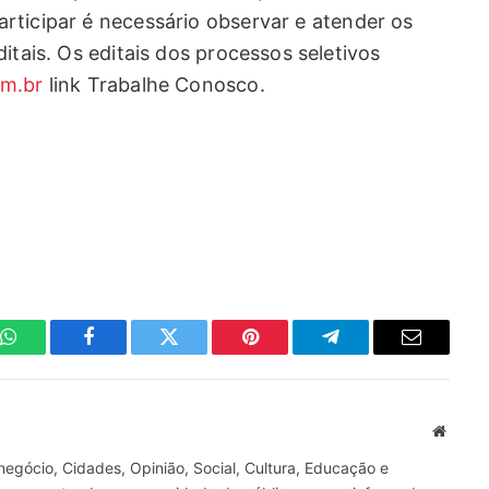
articipar é necessário observar e atender os
itais. Os editais dos processos seletivos
om.br
link Trabalhe Conosco.
WhatsApp
Facebook
Twitter
Pinterest
Telegrama
E-
mail
Site
gócio, Cidades, Opinião, Social, Cultura, Educação e