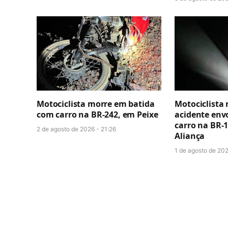
Motociclista morre em batida
Motociclista
com carro na BR-242, em Peixe
acidente env
carro na BR-1
2 de agosto de 2026 - 21:26
Aliança
1 de agosto de 20