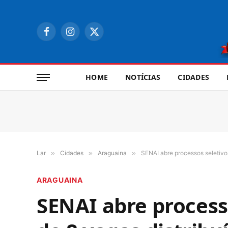
Facebook
Instagram
X
(Twitter)
HOME
NOTÍCIAS
CIDADES
Lar
»
Cidades
»
Araguaina
»
SENAI abre processos seletivo
ARAGUAINA
SENAI abre process