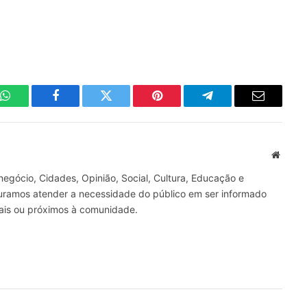
WhatsApp
Facebook
Twitter
Pinterest
Telegrama
E-
mail
Site
gócio, Cidades, Opinião, Social, Cultura, Educação e
curamos atender a necessidade do público em ser informado
nais ou próximos à comunidade.