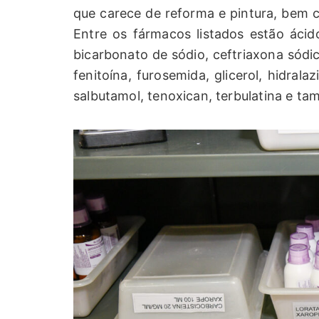
que carece de reforma e pintura, bem 
Entre os fármacos listados estão ácid
bicarbonato de sódio, ceftriaxona sódi
fenitoína, furosemida, glicerol, hidrala
salbutamol, tenoxican, terbulatina e t