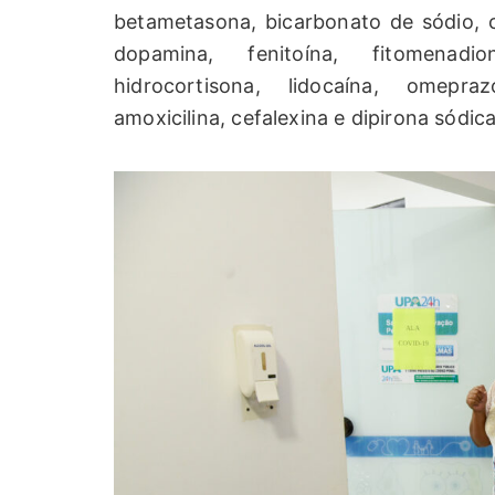
betametasona, bicarbonato de sódio, c
dopamina, fenitoína, fitomenadion
hidrocortisona, lidocaína, omepra
amoxicilina, cefalexina e dipirona sódica