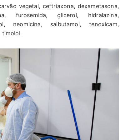
arvão vegetal, ceftriaxona, dexametasona,
a, furosemida, glicerol, hidralazina,
zol, neomicina, salbutamol, tenoxicam,
 timolol.