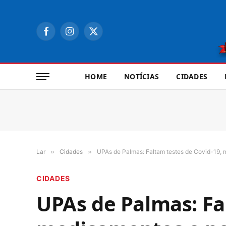
Facebook
Instagram
X
(Twitter)
HOME
NOTÍCIAS
CIDADES
Lar
»
Cidades
»
UPAs de Palmas: Faltam testes de Covid-19, 
CIDADES
UPAs de Palmas: Fa