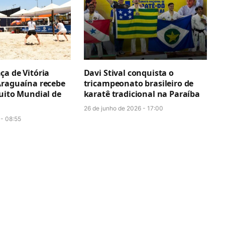
ça de Vitória
Davi Stival conquista o
Araguaína recebe
tricampeonato brasileiro de
cuito Mundial de
karatê tradicional na Paraíba
26 de junho de 2026 - 17:00
 - 08:55