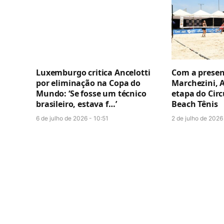
Luxemburgo critica Ancelotti
Com a presen
por eliminação na Copa do
Marchezini, 
Mundo: ‘Se fosse um técnico
etapa do Cir
brasileiro, estava f…’
Beach Tênis
6 de julho de 2026 - 10:51
2 de julho de 2026