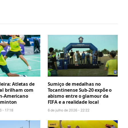
leira: Atletas de
Sumiço de medalhas no
al brilham com
Tocantinense Sub-20 expõe o
an-Americano
abismo entre o glamour da
dminton
FIFA e a realidade local
6 - 17:18
6 de julho de 2026 - 22:22