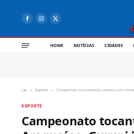
Facebook
Instagram
X
(Twitter)
HOME
NOTÍCIAS
CIDADES
Lar
»
Esporte
»
Campeonato tocantinense começa com vitória 
ESPORTE
Campeonato tocant