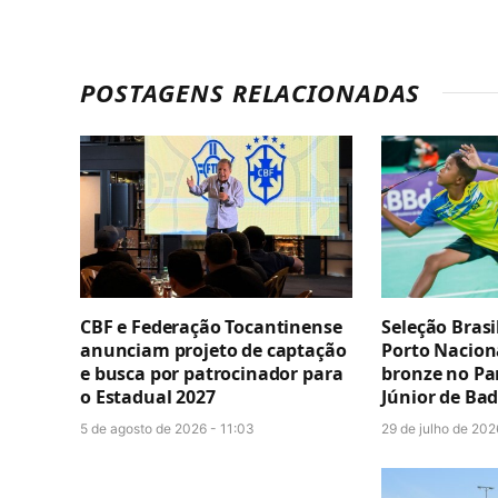
POSTAGENS RELACIONADAS
CBF e Federação Tocantinense
Seleção Brasi
anunciam projeto de captação
Porto Nacion
e busca por patrocinador para
bronze no P
o Estadual 2027
Júnior de Ba
5 de agosto de 2026 - 11:03
29 de julho de 202