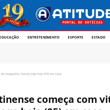
EDUCAÇÃO
ENTRETENIMENTO
ESPORTE
ESTADO
do Araguaína, Gurupi joga hoje (05) em casa
inense começa com vit