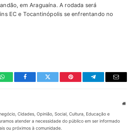
irandão, em Araguaína. A rodada será
tins EC e Tocantinópolis se enfrentando no
WhatsApp
Facebook
Twitter
Pinterest
Telegrama
E-
mail
Site
gócio, Cidades, Opinião, Social, Cultura, Educação e
curamos atender a necessidade do público em ser informado
nais ou próximos à comunidade.