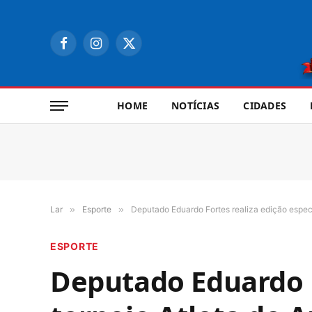
Facebook
Instagram
X
(Twitter)
HOME
NOTÍCIAS
CIDADES
Lar
»
Esporte
»
Deputado Eduardo Fortes realiza edição espec
ESPORTE
Deputado Eduardo F