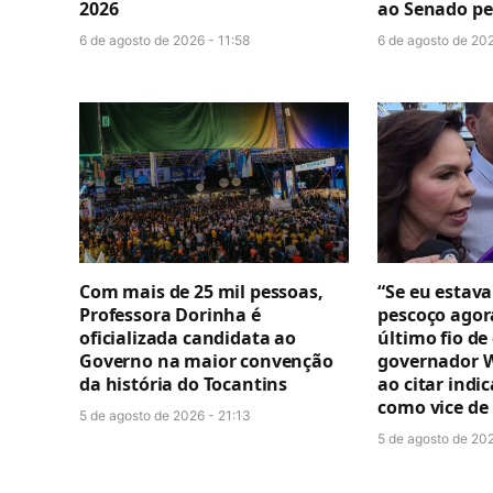
2026
ao Senado pe
6 de agosto de 2026 - 11:58
6 de agosto de 20
Com mais de 25 mil pessoas,
“Se eu estava
Professora Dorinha é
pescoço agor
oficializada candidata ao
último fio de
Governo na maior convenção
governador W
da história do Tocantins
ao citar indi
como vice de
5 de agosto de 2026 - 21:13
5 de agosto de 202