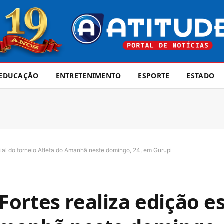
EDUCAÇÃO
ENTRETENIMENTO
ESPORTE
ESTADO
ial do torneio Atleta do Amanhã neste domingo, 24, em Gurupi
ortes realiza edição es