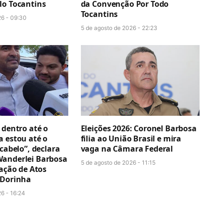
lo Tocantins
da Convenção Por Todo
Tocantins
26 - 09:30
5 de agosto de 2026 - 22:23
 dentro até o
Eleições 2026: Coronel Barbosa
a estou até o
filia ao União Brasil e mira
 cabelo”, declara
vaga na Câmara Federal
anderlei Barbosa
5 de agosto de 2026 - 11:15
cação de Atos
 Dorinha
6 - 16:24