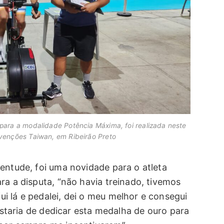
para a modalidade Potência Máxima, foi realizada neste
venções Taiwan, em Ribeirão Preto
entude, foi uma novidade para o atleta
ra a disputa, “não havia treinado, tivemos
i lá e pedalei, dei o meu melhor e consegui
gostaria de dedicar esta medalha de ouro para