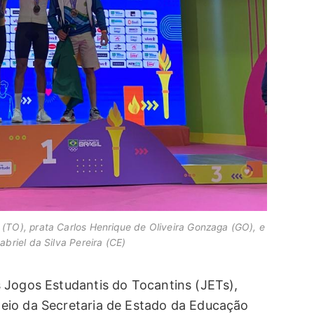
 (TO), prata Carlos Henrique de Oliveira Gonzaga (GO), e
briel da Silva Pereira (CE)
 Jogos Estudantis do Tocantins (JETs),
eio da Secretaria de Estado da Educação