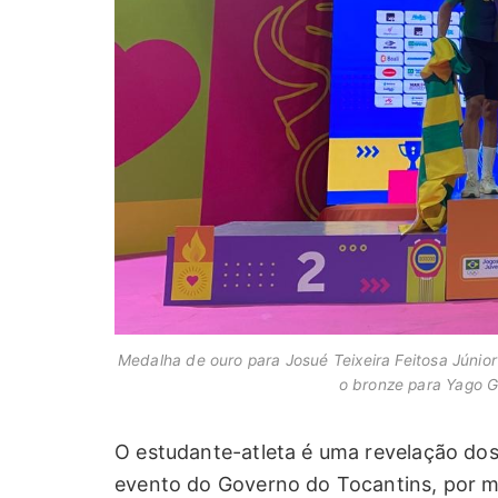
Medalha de ouro para Josué Teixeira Feitosa Júnior
o bronze para Yago Ga
O estudante-atleta é uma revelação dos
evento do Governo do Tocantins, por m