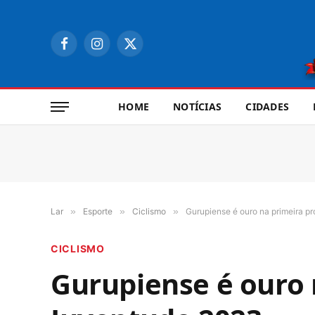
Facebook
Instagram
X
(Twitter)
HOME
NOTÍCIAS
CIDADES
Lar
»
Esporte
»
Ciclismo
»
Gurupiense é ouro na primeira 
CICLISMO
Gurupiense é ouro 