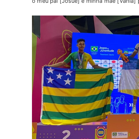
o meu pai [Josué] e minha mãe [Vânia] 