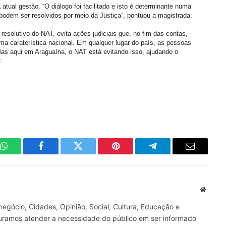
 atual gestão. “O diálogo foi facilitado e isto é determinante numa
odem ser resolvidos por meio da Justiça”, pontuou a magistrada.
resolutivo do NAT, evita ações judiciais que, no fim das contas,
ma caraterística nacional. Em qualquer lugar do país, as pessoas
Mas aqui em Araguaína, o NAT está evitando isso, ajudando o
.
WhatsApp
Facebook
Twitter
Pinterest
Telegrama
E-
mail
Site
gócio, Cidades, Opinião, Social, Cultura, Educação e
curamos atender a necessidade do público em ser informado