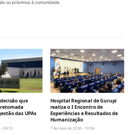
nais ou próximos à comunidade.
 decisão que
Hospital Regional de Gurupi
 retomada
realiza o I Encontro de
gestão das UPAs
Experiências e Resultados de
Humanização
 - 09:13
7 de maio de 2026 - 10:59