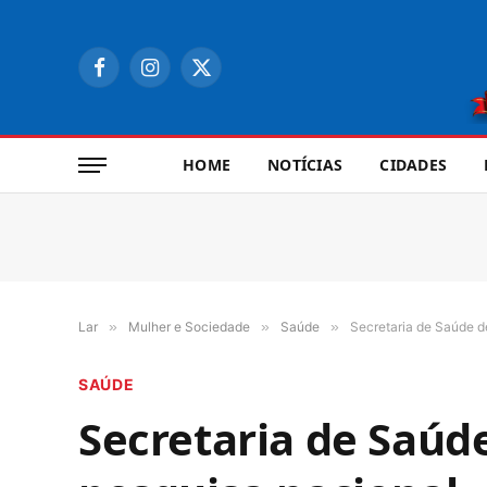
Facebook
Instagram
X
(Twitter)
HOME
NOTÍCIAS
CIDADES
Lar
»
Mulher e Sociedade
»
Saúde
»
Secretaria de Saúde d
SAÚDE
Secretaria de Saúd