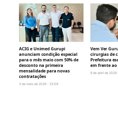
ACIG e Unimed Gurupi
Vem Ver Guru
anunciam condição especial
cirurgias de 
para o mês maio com 50% de
Prefeitura esc
desconto na primeira
em frente ao
mensalidade para novas
9 de abril de 2026 
contratações
3 de maio de 2026 - 23:09