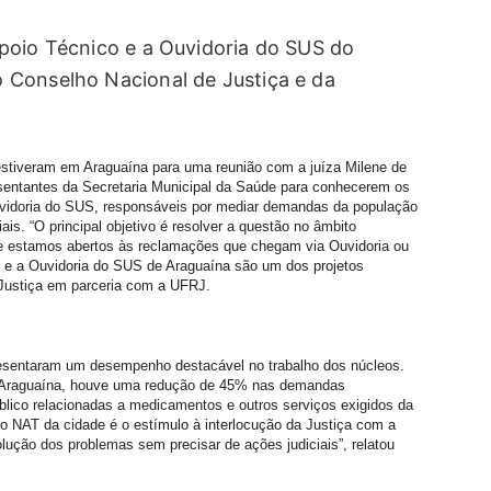
poio Técnico e a Ouvidoria do SUS do
 Conselho Nacional de Justiça e da
estiveram em Araguaína para uma reunião com a juíza Milene de
esentantes da Secretaria Municipal da Saúde para conhecerem os
uvidoria do SUS, responsáveis por mediar demandas da população
is. “O principal objetivo é resolver a questão no âmbito
ue estamos abertos às reclamações que chegam via Ouvidoria ou
 e a Ouvidoria do SUS de Araguaína são um dos projetos
Justiça em parceria com a UFRJ.
resentaram um desempenho destacável no trabalho dos núcleos.
m Araguaína, houve uma redução de 45% nas demandas
blico relacionadas a medicamentos e outros serviços exigidos da
do NAT da cidade é o estímulo à interlocução da Justiça com a
olução dos problemas sem precisar de ações judiciais”, relatou