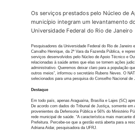
Os serviços prestados pelo Núcleo de A
município integram um levantamento do
Universidade Federal do Rio de Janeiro
Pesquisadores da Universidade Federal do Rio de Janeiro 
Carvalho Henrique, da 2ª Vara da Fazenda Pública, e repr
serviços desenvolvidos pelo Núcleo de Apoio Técnico e O
relacionadas à saúde antes que elas se tornem ações judicia
administrativo. Queremos deixar claro para a população q
outros meios”, informou o secretário Rubens Neves. O NAT
selecionados para uma pesquisa do Conselho Nacional de 
Destaque
Em todo país, apenas Araguaína, Brasília e Lajes (SC) ap
De acordo com dados do Tribunal de Justiça, somente e
provenientes da Defensoria Pública e 56% do Ministério Pú
rede municipal de saúde. “A característica mais marcante 
Prefeitura. Percebe-se que a gestão está aberta para a res
Adriana Aidar, pesquisadora da UFRJ.