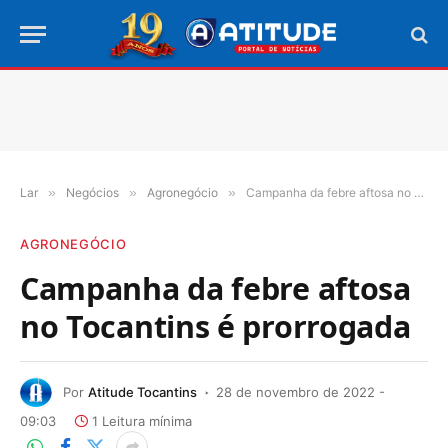
Lar
»
Negócios
»
Agronegócio
»
Campanha da febre aftosa no Tocantins é prorrogada
AGRONEGÓCIO
Campanha da febre aftosa
no Tocantins é prorrogada
Por
Atitude Tocantins
28 de novembro de 2022 -
09:03
1 Leitura mínima