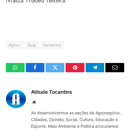
finaliza Thadeu Teixeira.
Agro+
Soja
tocantins
WhatsApp
Facebook
Twitter
Pinterest
Telegrama
E-
mail
Atitude Tocantins
Site
Ao desenvolvermos as seções de Agronegócio,
Cidades, Opinião, Social, Cultura, Educação e
Esporte, Meio Ambiente e Política procuramos