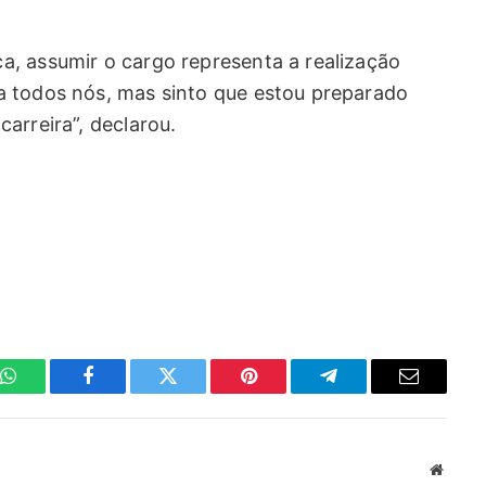
, assumir o cargo representa a realização
a todos nós, mas sinto que estou preparado
arreira”, declarou.
WhatsApp
Facebook
Twitter
Pinterest
Telegrama
E-
mail
Site