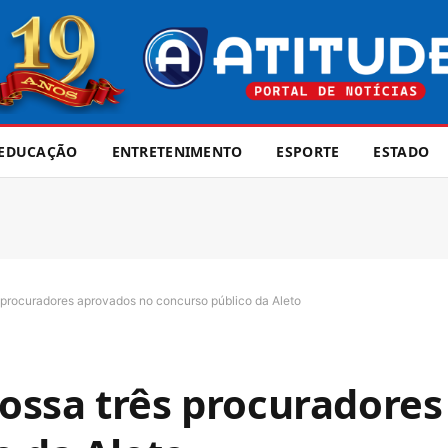
EDUCAÇÃO
ENTRETENIMENTO
ESPORTE
ESTADO
procuradores aprovados no concurso público da Aleto
ossa três procuradores