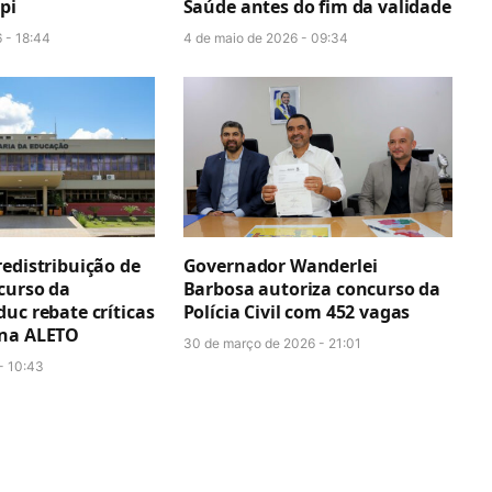
pi
Saúde antes do fim da validade
 - 18:44
4 de maio de 2026 - 09:34
edistribuição de
Governador Wanderlei
curso da
Barbosa autoriza concurso da
uc rebate críticas
Polícia Civil com 452 vagas
 na ALETO
30 de março de 2026 - 21:01
 - 10:43