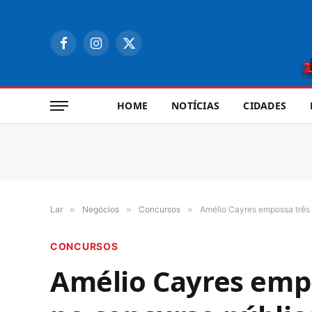
Facebook
Instagram
X
(Twitter)
HOME
NOTÍCIAS
CIDADES
Lar
»
Negócios
»
Concursos
»
Amélio Cayres empossa três 
CONCURSOS
Amélio Cayres emp