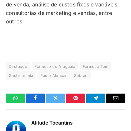
de venda; análise de custos fixos e variáveis;
consultorias de marketing e vendas, entre
outros.
Destaque
Formoso do Araguaia
Formoso Tem
Gastronomia
Paulo Alencar
Sebrae
WhatsApp
Facebook
Twitter
Pinterest
Telegrama
E-
mail
Atitude Tocantins